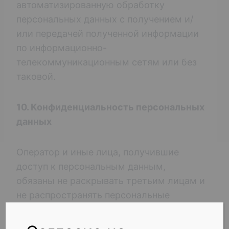
автоматизированную обработку
персональных данных с получением и/
или передачей полученной информации
по информационно-
телекоммуникационным сетям или без
таковой.
10. Конфиденциальность персональных
данных
Оператор и иные лица, получившие
доступ к персональным данным,
обязаны не раскрывать третьим лицам и
не распространять персональные
данные без согласия субъекта
персональных данных, если иное не