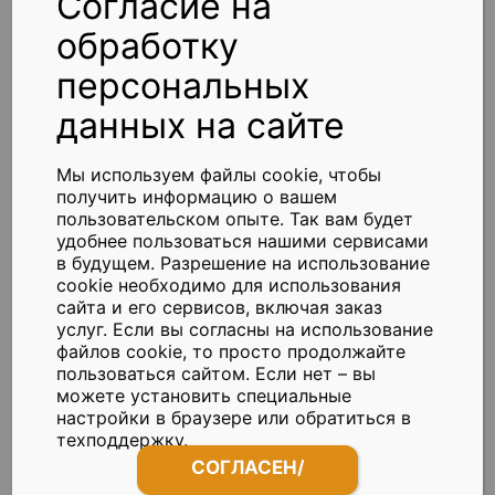
Согласие на
предусмотрено федеральным законом.
обработку
персональных
11. Заключительные положения
данных на сайте
11.1. Пользователь может получить
Мы используем файлы cookie, чтобы
любые разъяснения по интересующим
получить информацию о вашем
вопросам, касающимся обработки его
пользовательском опыте. Так вам будет
удобнее пользоваться нашими сервисами
персональных данных, обратившись к
в будущем. Разрешение на использование
Оператору с помощью электронной
cookie необходимо для использования
почты
buh1@orbitaplus.com
.
сайта и его сервисов, включая заказ
услуг. Если вы согласны на использование
файлов cookie, то просто продолжайте
11.2. Настоящая Политика подлежит
пользоваться сайтом. Если нет – вы
можете установить специальные
изменению, дополнению в случае
настройки в браузере или обратиться в
появления новых законодательных актов
техподдержку.
и специальных нормативных документов
СОГЛАСЕН/