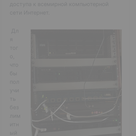
доступа к всемирной компьютерной
сети Интернет.
Дл
я
тог
о,
что
бы
пол
учи
ть
без
лим
итн
ый