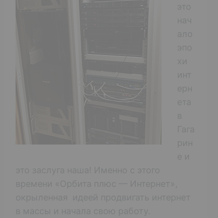
это
нач
ало
эпо
хи
инт
ерн
ета
в
Гага
рин
е и
это заслуга наша! Именно с этого
времени «Орбита плюс — Интернет»,
окрыленная идеей продвигать интернет
в массы и начала свою работу.