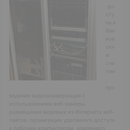
-до
сту
па к
бан
ков
ски
м
сче
там
,
про
ведения видеоконференций с
использованием веб-камеры,
размещения видимых из Интернета веб-
сайтов, организации удаленного доступа
к рабочим компьютерам, удаленного